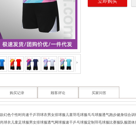
立即购买
购买记录
顾客评论
买家问答
5新款幻色个性时尚速干乒羽球衣男女排球服儿童羽毛球服乓乓球服透气跑步健身综合训
尚球衣儿童足球服男女排球服透气网球服速干乒乓球服定制羽毛球服比赛服队服团体服