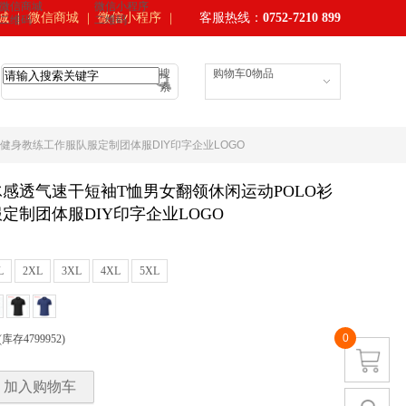
微信商城
微信小程序
城
｜
微信商城
｜
微信小程序
｜
客服热线：
0752-7210 899
二维码
二维码
搜
购物车
0
物品
索
衫健身教练工作服队服定制团体服DIY印字企业LOGO
季冰感透气速干短袖T恤男女翻领休闲运动POLO衫
定制团体服DIY印字企业LOGO
L
2XL
3XL
4XL
5XL
0
(
库存
4799952
)
加入购物车