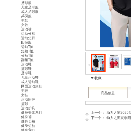
足球服
儿童足球服
成人足球服
乒羽服
男款
女款
运动裤
运动长裤
运动短裤
田径服
运动T恤
短袖T恤
长袖T恤
翻领T恤
运动鞋
篮球鞋
足球鞋
儿童运动鞋
❤ 收藏
成人运动鞋
网面运动凉鞋
男鞋
商品信息
女鞋
运动附件
篮球
运动护具
健身美体系列
上一个：
动力之窗202
健身裤
下一个：
动力之窗夏季阳
健身长袖
健身短袖
健身背心