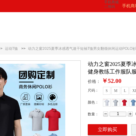
手机商城
手机商
二维码
>>
运动T恤
>>
动力之窗2025夏季冰感透气速干短袖T恤男女翻领休闲运动POLO
动力之窗2025夏
健身教练工作服队服
￥52.00
价格：
尺码：
S
M
L
X
颜色：
数量：
立即购买