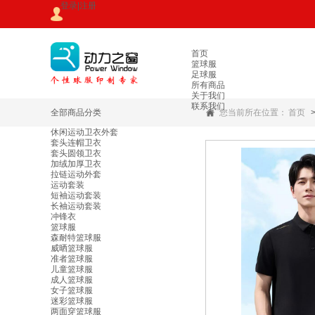
登录
|
注册
首页
篮球服
足球服
所有商品
关于我们
联系我们
全部商品分类
您当前所在位置：
首页
休闲运动卫衣外套
套头连帽卫衣
套头圆领卫衣
加绒加厚卫衣
拉链运动外套
运动套装
短袖运动套装
长袖运动套装
冲锋衣
篮球服
森耐特篮球服
威晒篮球服
准者篮球服
儿童篮球服
成人篮球服
女子篮球服
迷彩篮球服
两面穿篮球服