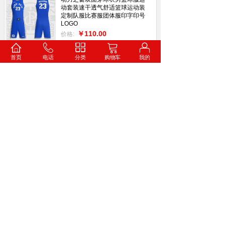
动套装速干透气舒适篮球运动装
定制队服比赛服团体服印字印号
LOGO
￥110.00
价格:
首页
电话
分类
购物车
我的
动力之窗时尚渐变印花球衣速干
透气高端专业篮球服运动装儿童
成人篮球运动套装队服定制比赛
服印字印号LOGO
￥110.00
价格:
动力之窗2025夏季速干透气新款
球衣专业篮球服运动套装男女儿
童运动装篮球队服定制团体服印
字印号企业LOGO
￥110.00
价格:
动力之窗2025潮流百搭艾弗森耐
磨防滑透气室内室外实战低帮篮
球鞋男女运动鞋户外健身跑步鞋
￥260.00
价格: