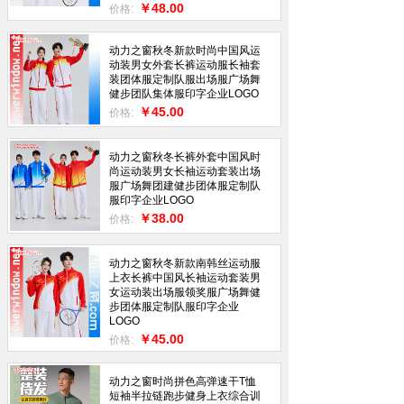
￥48.00
价格:
动力之窗秋冬新款时尚中国风运
动装男女外套长裤运动服长袖套
装团体服定制队服出场服广场舞
健步团队集体服印字企业LOGO
￥45.00
价格:
动力之窗秋冬长裤外套中国风时
尚运动装男女长袖运动套装出场
服广场舞团建健步团体服定制队
服印字企业LOGO
￥38.00
价格:
动力之窗秋冬新款南韩丝运动服
上衣长裤中国风长袖运动套装男
女运动装出场服领奖服广场舞健
步团体服定制队服印字企业
LOGO
￥45.00
价格:
动力之窗时尚拼色高弹速干T恤
短袖半拉链跑步健身上衣综合训