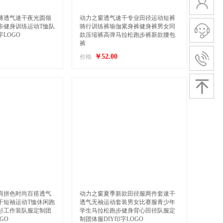
薄透气速干夜光圆领
动力之窗透气速干专业田径运动短裤
步健身训练运动T恤队
骑行训练裤瑜伽紧身裤健身裤男女同
LOGO
款压缩裤高弹马拉松跑步裤新款腰包
裤
￥52.00
价格:
肩拼色时尚百搭透气
动力之窗夏季新款田径服两件套速干
干短袖运动T恤休闲跑
透气无袖运动套装男女比赛服青少年
衫工作装队服定制团
学生马拉松跑步健身背心田径队服定
GO
制团体服DIY印字LOGO