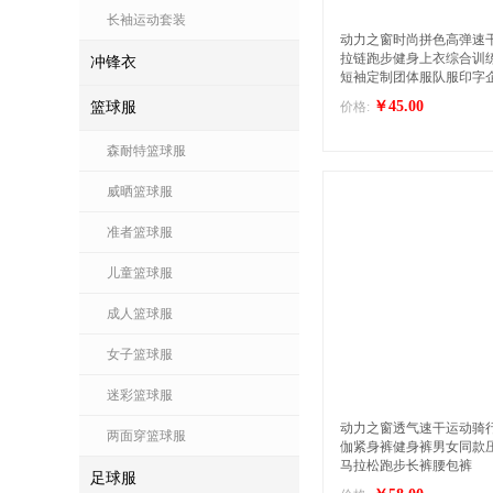
长袖运动套装
动力之窗时尚拼色高弹速
拉链跑步健身上衣综合训
冲锋衣
短袖定制团体服队服印字企
￥45.00
篮球服
价格:
森耐特篮球服
威晒篮球服
准者篮球服
儿童篮球服
成人篮球服
女子篮球服
迷彩篮球服
动力之窗透气速干运动骑
两面穿篮球服
伽紧身裤健身裤男女同款
马拉松跑步长裤腰包裤
足球服