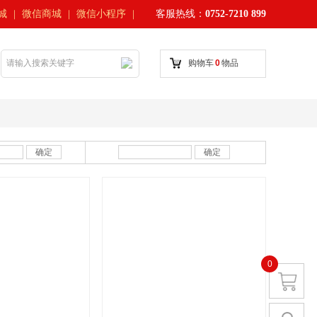
城
｜
微信商城
｜
微信小程序
｜
客服热线：
0752-7210 899
搜索
购物车
0
物品
确定
确定
0