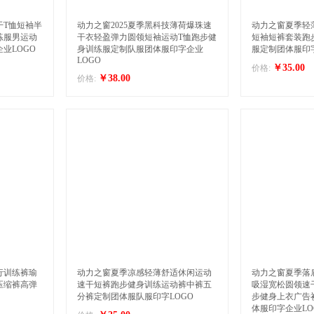
干T恤短袖半
动力之窗2025夏季黑科技薄荷爆珠速
动力之窗夏季轻
练服男运动
干衣轻盈弹力圆领短袖运动T恤跑步健
短袖短裤套装跑
业LOGO
身训练服定制队服团体服印字企业
服定制团体服印字
LOGO
￥35.00
价格:
￥38.00
价格:
行训练裤瑜
动力之窗夏季凉感轻薄舒适休闲运动
动力之窗夏季落
压缩裤高弹
速干短裤跑步健身训练运动裤中裤五
吸湿宽松圆领速
分裤定制团体服队服印字LOGO
步健身上衣广告
体服印字企业LO