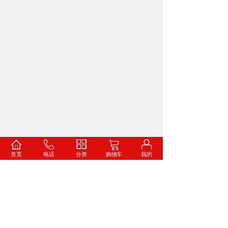
乒羽服定制专区
更多款式>
首页
电话
分类
购物车
我的