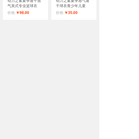
动力之窗夏季速干透
动力之窗夏季透气速
气美式专业篮球衣
干球衣青少年儿童
价格:
￥98.00
价格:
￥35.00